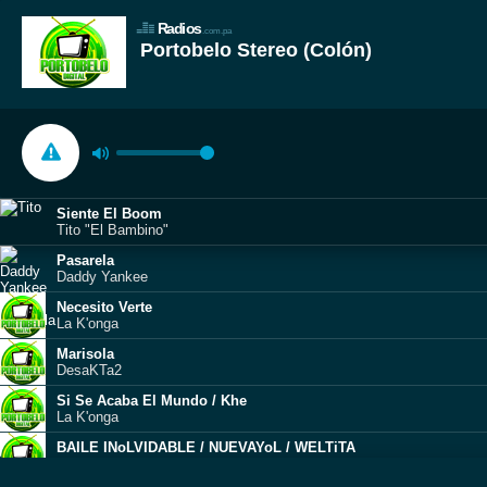
Radios
.com.pa
Portobelo Stereo (Colón)
Siente El Boom
Tito "El Bambino"
Pasarela
Daddy Yankee
Necesito Verte
La K'onga
Marisola
DesaKTa2
Si Se Acaba El Mundo / Khe
La K'onga
BAILE INoLVIDABLE / NUEVAYoL / WELTiTA
DesaKTa2