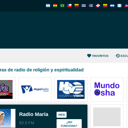
FAVORITOS
ESC
as de radio de religión y espiritualidad
Radio María
WEB
93.9 FM
¿NO
FUNCIONA?