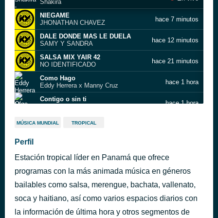
Shakira
NIEGAME
hace 7 minutos
JHONATHAN CHAVEZ
DALE DONDE MAS LE DUELA
hace 12 minutos
SAMY Y SANDRA
SALSA MIX YAIR 42
hace 21 minutos
NO IDENTIFICADO
Como Hago
hace 1 hora
Eddy Herrera x Manny Cruz
Contigo o sin ti
hace 1 hora
Olga Tañón
ENSE?AME
hace 1 hora
MÚSICA MUNDIAL
TROPICAL
DOMINGO QUI?ONES
Aqui Esperandote
Perfil
hace 3 horas
Anthony Martinez
Estación tropical líder en Panamá que ofrece
No voy a volver a llorar
hace 3 horas
Ramón Orlando
programas con la más animada música en géneros
SALSA MIX 23
bailables como salsa, merengue, bachata, vallenato,
hace 4 horas
HUMBERTO
soca y haitiano, así como varios espacios diarios con
la información de última hora y otros segmentos de