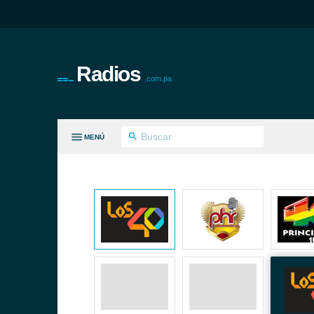
Radios
.com.pa
MENÚ
S GÉNEROS