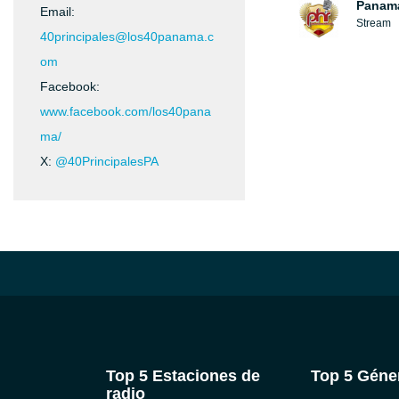
Panamá
Email:
Stream
40principales@los40panama.c
om
Facebook:
www.facebook.com/los40pana
ma/
X:
@40PrincipalesPA
Top 5 Estaciones de
Top 5 Géne
radio