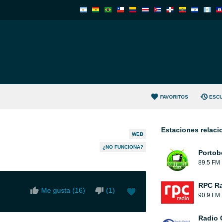
FAVORITOS
ESC
Estaciones relac
WEB
¿NO FUNCIONA?
Portob
89.5 FM
RPC R
Me gusta (
16
)
(
1
)
90.9 FM
Radio C