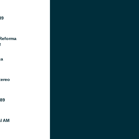
89
Reforma
M
ga
tereo
 89
al AM