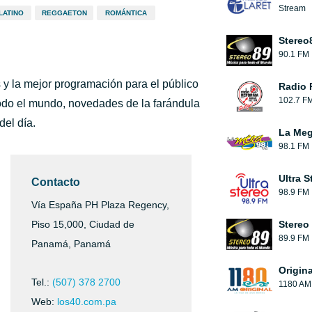
Stream
LATINO
REGGAETON
ROMÁNTICA
Stereo
90.1 FM
 y la mejor programación para el público
Radio 
102.7 F
 todo el mundo, novedades de la farándula
del día.
La Me
98.1 FM
Ultra S
Contacto
98.9 FM
Vía España PH Plaza Regency,
Piso 15,000, Ciudad de
Stereo
89.9 FM
Panamá, Panamá
Origin
Tel.:
(507) 378 2700
1180 AM
Web:
los40.com.pa