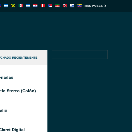
MÁS PAÍSES
UCHADO RECIENTEMENTE
ionadas
elo Stereo (Colón)
adio
laret Digital