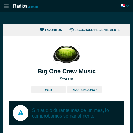
Radios
.com.pa
FAVORITOS
ESCUCHADO RECIENTEMENTE
Big One Crew Music
Stream
WEB
¿NO FUNCIONA?
Sin audio durante más de un mes, lo
comprobamos semanalmente