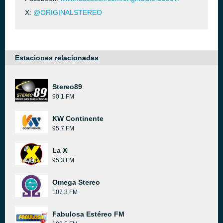
X:
@ORIGINALSTEREO
Estaciones relacionadas
Stereo89
90.1 FM
KW Continente
95.7 FM
La X
95.3 FM
Omega Stereo
107.3 FM
Fabulosa Estéreo FM