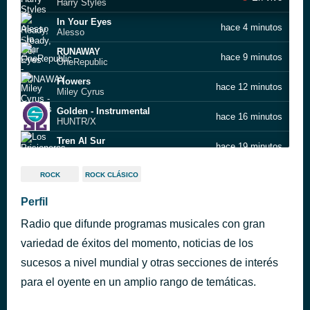
Harry Styles
In Your Eyes
hace 4 minutos
Alesso
RUNAWAY
hace 9 minutos
OneRepublic
Flowers
hace 12 minutos
Miley Cyrus
Golden - Instrumental
hace 16 minutos
HUNTR/X
Tren Al Sur
hace 19 minutos
Los Prisioneros
Celebration - Single Version
hace 27 minutos
ROCK
ROCK CLÁSICO
Kool & The Gang
Abracadabra
Perfil
hace 30 minutos
The Steve Miller Band
Radio que difunde programas musicales con gran
Don't Stop Believin'
hace 34 minutos
Journey
variedad de éxitos del momento, noticias de los
Lose Control
sucesos a nivel mundial y otras secciones de interés
hace 39 minutos
Teddy Swims
para el oyente en un amplio rango de temáticas.