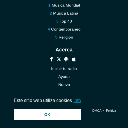
Música Mundial
Música Latina
Top 40
Contemporáneo
Religión
Acerca
Incluir tu radio
Ayuda
Nuevo
Contáctenos
Este sitio web utiliza cookies
Info
© 2026 InstantAudio. Reservados todos los derechos. ・
DMCA
・
Política
OK
de privacidad