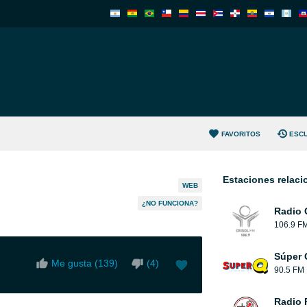
FAVORITOS
ESC
Estaciones relac
WEB
¿NO FUNCIONA?
Radio 
106.9 F
Súper 
Me gusta (
139
)
(
4
)
90.5 FM
Radio 