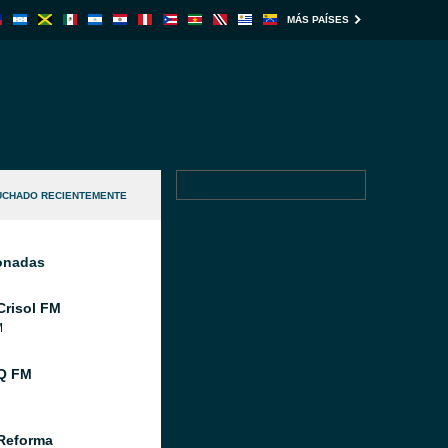
MÁS PAÍSES
UCHADO RECIENTEMENTE
ionadas
Crisol FM
M
Q FM
Reforma