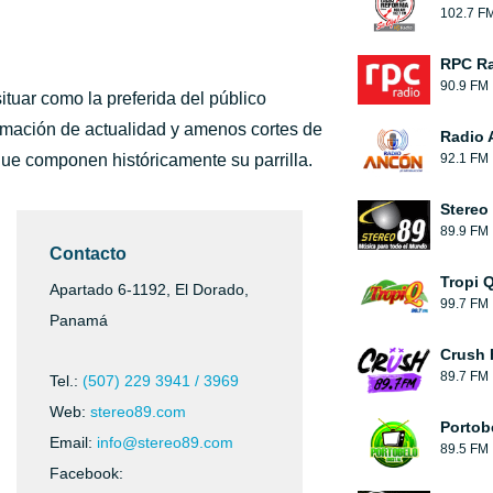
102.7 F
RPC R
90.9 FM
tuar como la preferida del público
rmación de actualidad y amenos cortes de
Radio 
que componen históricamente su parrilla.
92.1 FM
Stereo
89.9 FM
Contacto
Tropi 
Apartado 6-1192, El Dorado,
99.7 FM
Panamá
Crush
89.7 FM
Tel.:
(507) 229 3941 / 3969
Web:
stereo89.com
Portob
Email:
info@stereo89.com
89.5 FM
Facebook: