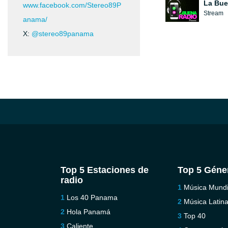
La Bue
www.facebook.com/Stereo89P
Stream
anama/
X:
@stereo89panama
Top 5 Estaciones de
Top 5 Géne
radio
Música Mundi
Los 40 Panama
Música Latin
Hola Panamá
Top 40
Caliente