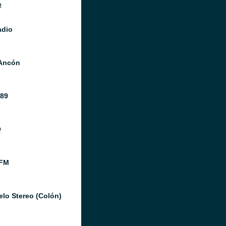
M
adio
Ancón
 89
Q
 FM
elo Stereo (Colón)