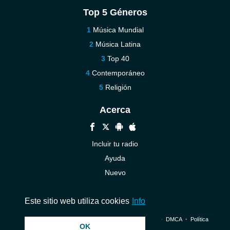
Top 5 Géneros
Música Mundial
Música Latina
Top 40
Contemporáneo
Religión
Acerca
Incluir tu radio
Ayuda
Nuevo
Contáctenos
Este sitio web utiliza cookies
Info
© 2026 InstantAudio. Reservados todos los derechos. ・
DMCA
・
Política
OK
de privacidad