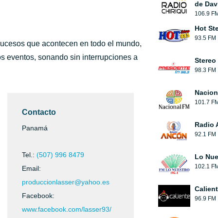
de Dav
106.9 F
Hot St
93.5 FM
sucesos que acontecen en todo el mundo,
s eventos, sonando sin interrupciones a
Stereo
98.3 FM
Nacion
101.7 F
Contacto
Radio 
Panamá
92.1 FM
Tel.:
(507) 996 8479
Lo Nue
102.1 F
Email:
produccionlasser@yahoo.es
Calien
Facebook:
96.9 FM
www.facebook.com/lasser93/