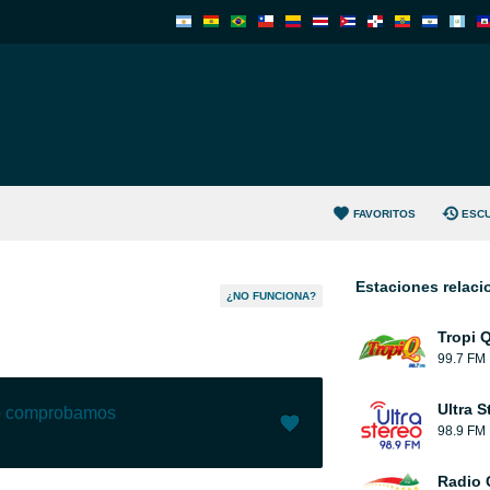
FAVORITOS
ESC
Estaciones relac
¿NO FUNCIONA?
Tropi 
99.7 FM
Ultra S
lo comprobamos
98.9 FM
Me gusta (
179
)
(
3
)
Radio 