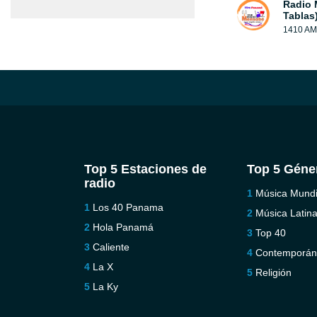
Radio 
Tablas
1410 AM
Top 5 Estaciones de
Top 5 Géne
radio
Música Mundi
Los 40 Panama
Música Latin
Hola Panamá
Top 40
Caliente
Contemporá
La X
Religión
La Ky