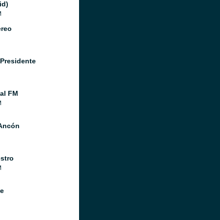
id)
M
ereo
 Presidente
al FM
M
Ancón
stro
M
te