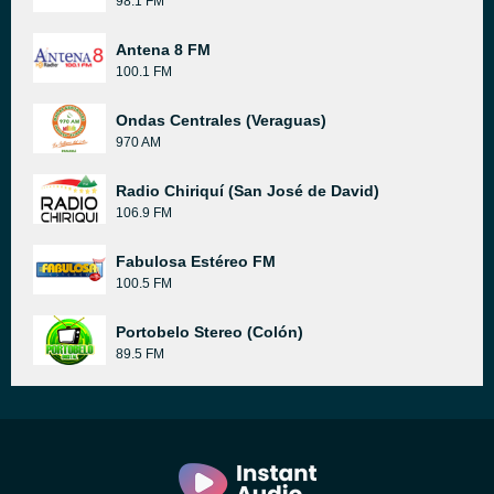
98.1 FM
Antena 8 FM
100.1 FM
Ondas Centrales (Veraguas)
970 AM
Radio Chiriquí (San José de David)
106.9 FM
Fabulosa Estéreo FM
100.5 FM
Portobelo Stereo (Colón)
89.5 FM