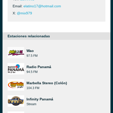
Email:
elatino17@hotmail.com
X:
@mix979
Estaciones relacionadas
Wao
97.5 FM
Radio Panamá
94.5 FM
Marbella Stereo (Colón)
104.3 FM
Infinity Panamá
Stream