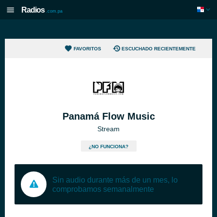
Radios
.com.pa
FAVORITOS
ESCUCHADO RECIENTEMENTE
Panamá Flow Music
Stream
¿NO FUNCIONA?
Sin audio durante más de un mes, lo
comprobamos semanalmente