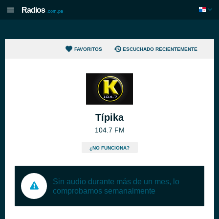
Radios
.com.pa
FAVORITOS
ESCUCHADO RECIENTEMENTE
Típika
104.7 FM
¿NO FUNCIONA?
Sin audio durante más de un mes, lo
comprobamos semanalmente