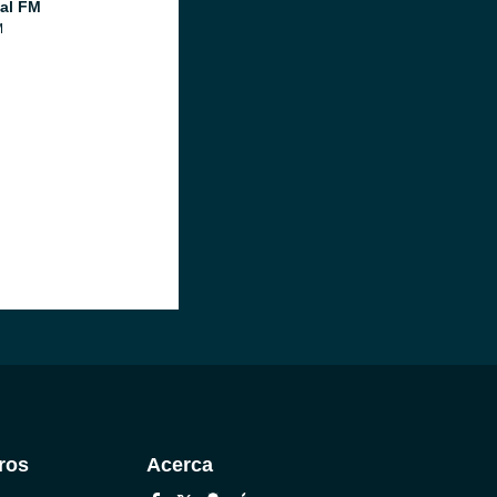
al FM
M
ros
Acerca