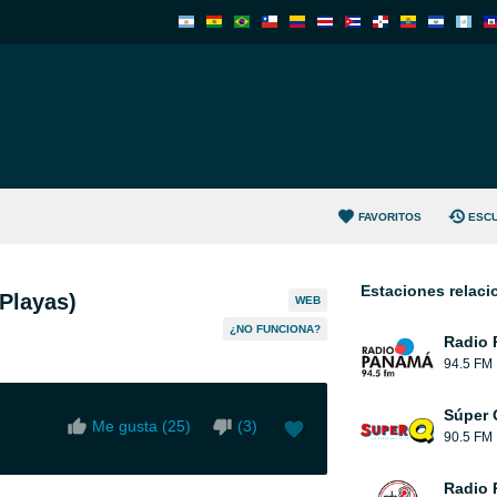
FAVORITOS
ESC
Estaciones relac
Playas)
WEB
¿NO FUNCIONA?
Radio
94.5 FM
Súper 
Me gusta (
25
)
(
3
)
90.5 FM
Radio 