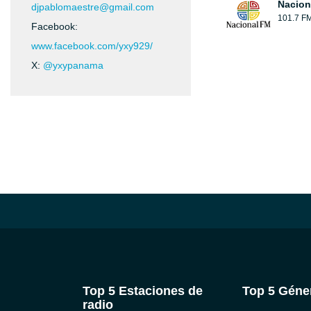
Nacion
djpablomaestre@gmail.com
101.7 F
Facebook:
www.facebook.com/yxy929/
X:
@yxypanama
Top 5 Estaciones de
Top 5 Géne
radio