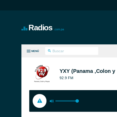
Radios
.com.pa
MENÚ
S GÉNEROS
YXY (Panama ,Colon y 
92.9 FM