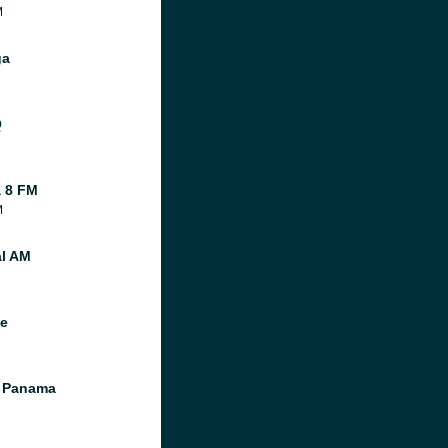
M
ga
Q
 8 FM
M
al AM
te
 Panama