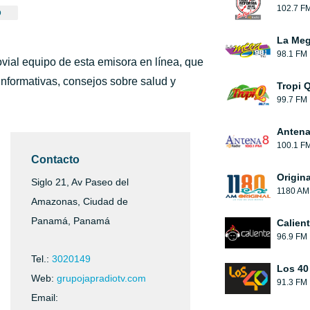
102.7 F
0
La Me
98.1 FM
ovial equipo de esta emisora en línea, que
informativas, consejos sobre salud y
Tropi 
99.7 FM
Antena
100.1 F
Contacto
Origin
Siglo 21, Av Paseo del
1180 AM
Amazonas, Ciudad de
Panamá, Panamá
Calien
96.9 FM
Tel.:
3020149
Los 40
Web:
grupojapradiotv.com
91.3 FM
Email: