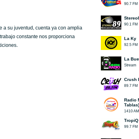
90.7 FM
Stereo
90.1 FM
 a su juventud, cuenta ya con amplia
 trabajo constante nos proporciona
La Ky
iciones.
92.5 FM
La Bue
Stream
Crush
89.7 FM
Radio 
Tablas
1410 AM
TropiQ
99.7 FM