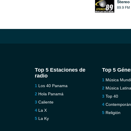
Stereo
89.9 FM
Top 5 Estaciones de
Top 5 Géne
radio
Música Mundi
Los 40 Panama
Música Latin
Hola Panamá
Top 40
Caliente
Contemporá
La X
Religión
La Ky