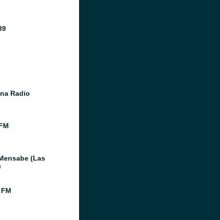
89
na Radio
 FM
Mensabe (Las
)
 FM