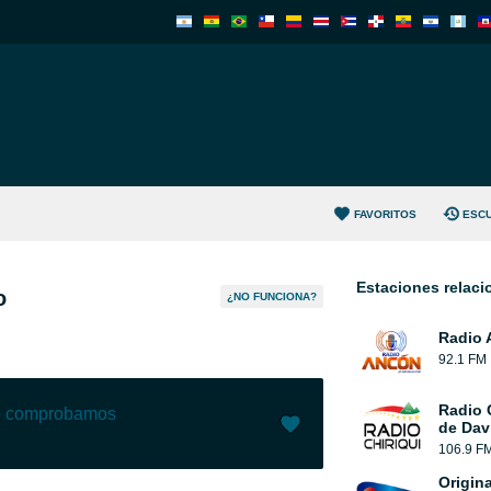
FAVORITOS
ESC
Estaciones relac
o
¿NO FUNCIONA?
Radio 
92.1 FM
Radio 
lo comprobamos
de Dav
106.9 F
Me gusta (
0
)
(
0
)
Origina