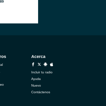
 89
ros
Acerca
al
a
Incluir tu radio
Ayuda
neo
Nuevo
Contáctenos