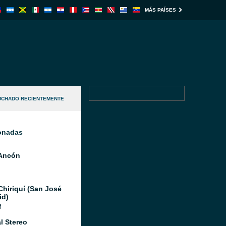
MÁS PAÍSES
UCHADO RECIENTEMENTE
ionadas
Ancón
Chiriquí (San José
id)
M
l Stereo